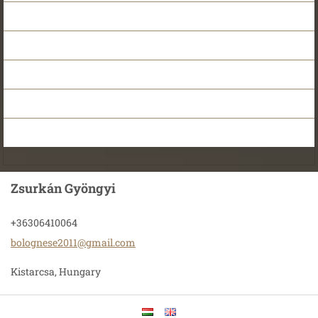
Zsurkán Gyöngyi
+36306410064
bolognes
e2011@gm
ail.com
Kistarcsa, Hungary