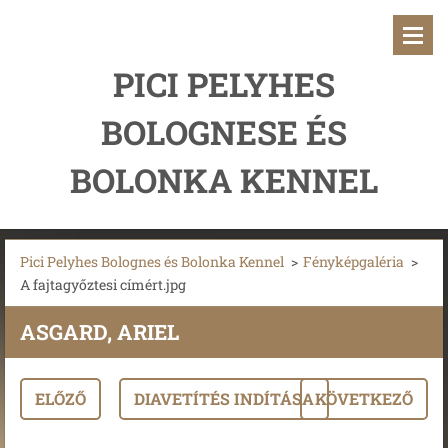
PICI PELYHES
BOLOGNESE ÉS
BOLONKA KENNEL
Pici Pelyhes Bolognes és Bolonka Kennel
>
Fényképgaléria
>
A fajtagyőztesi címért.jpg
ASGARD, ARIEL
ELŐZŐ
DIAVETÍTÉS INDÍTÁSA
KÖVETKEZŐ