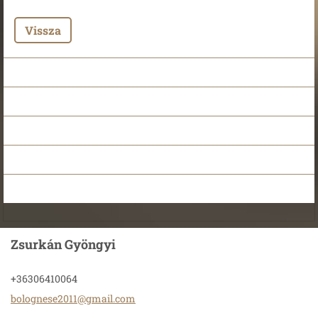
Vissza
Zsurkán Gyöngyi
+36306410064
bolognes
e2011@gm
ail.com